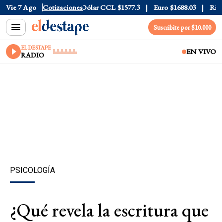
Dólar Blue
Vie 7 Ago
$1530
Cotizaciones
Dólar CCL
$1577.3
Euro
$1688.03
Riesgo P
Suscribite por $10.000
EL DESTAPE
EN VIVO
RADIO
PSICOLOGÍA
¿Qué revela la escritura que