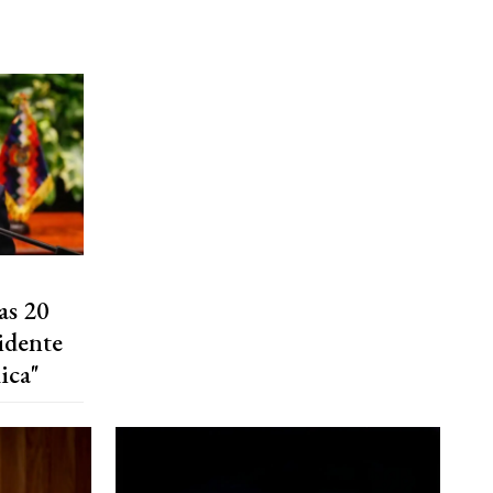
as 20
sidente
ica"