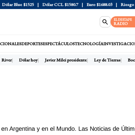
Blue
$1525
Dólar CCL
$1580.7
Euro
$1688.03
Riesgo País
40
EL DESTAPE
RADIO
CIONALES
DEPORTES
ESPECTÁCULOS
TECNOLOGÍA
INVESTIGACIO
ver
Dólar hoy
Javier Milei presidente
Ley de Tierras
Boca
 en Argentina y en el Mundo. Las Noticias de Últim