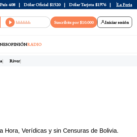
8
Dólar Oficial
$1520
Dólar Tarjeta
$1976
Dólar Blue
La Feria
$1525
Suscribite por $10.000
Iniciar sesión
NES
OPINIÓN
RADIO
River
a Hora, Verídicas y sin Censuras de Bolivia.