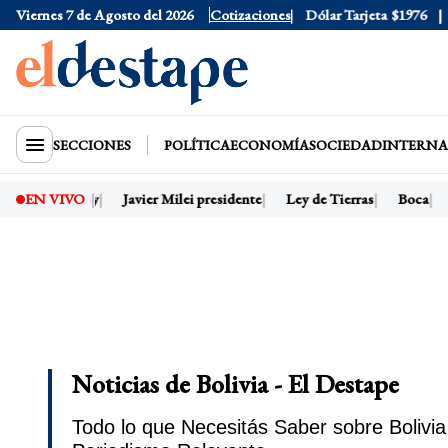
Viernes 7 de Agosto del 2026
Dólar Oficial
$1520
Cotizaciones
Dólar Tarjeta
$1976
Dólar 
SECCIONES
POLÍTICA
ECONOMÍA
SOCIEDAD
INTERNA
Dólar hoy
Javier Milei presidente
Ley de Tierras
Boca
Ri
EN VIVO
Noticias de Bolivia - El Destape
Todo lo que Necesitás Saber sobre Bolivia