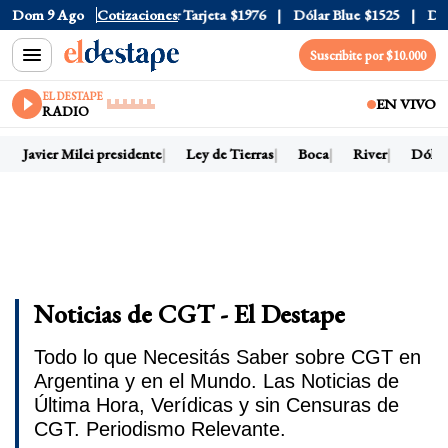
 Oficial
Dom 9 Ago
$1520
Cotizaciones
Dólar Tarjeta
$1976
Dólar Blue
$1525
Dólar 
Suscribite por $10.000
EL DESTAPE
EN VIVO
RADIO
Javier Milei presidente
Ley de Tierras
Boca
River
Dólar h
Noticias de CGT - El Destape
Todo lo que Necesitás Saber sobre CGT en
Argentina y en el Mundo. Las Noticias de
Última Hora, Verídicas y sin Censuras de
CGT. Periodismo Relevante.