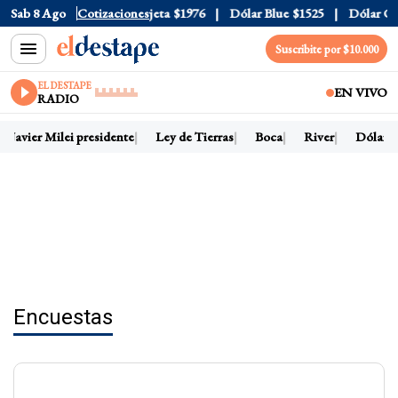
al
Sab 8 Ago
$1520
Dólar Tarjeta
Cotizaciones
$1976
Dólar Blue
$1525
Dólar CCL
$1
Suscribite por $10.000
EL DESTAPE
EN VIVO
RADIO
Javier Milei presidente
Ley de Tierras
Boca
River
Dólar ho
Encuestas