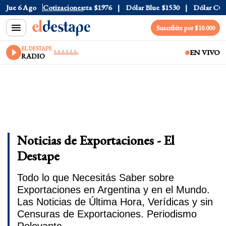
$1520
Jue 6 Ago
Dólar Tarjeta
Cotizaciones
$1976
Dólar Blue
$1530
Dólar CCL
$157
Suscribite por $10.000
EL DESTAPE
EN VIVO
RADIO
Noticias de Exportaciones - El
Destape
Todo lo que Necesitás Saber sobre
Exportaciones en Argentina y en el Mundo.
Las Noticias de Última Hora, Verídicas y sin
Censuras de Exportaciones. Periodismo