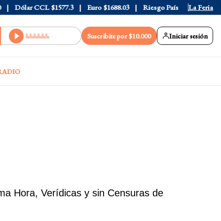
ólar CCL
$1577.3
Euro
$1688.03
Riesgo País
408
La Feria
Suscribite por $10.000
Iniciar sesión
RADIO
ima Hora, Verídicas y sin Censuras de