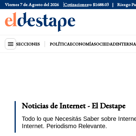
lue
Viernes 7 de Agosto del 2026
$1530
Dólar CCL
$1577.3
Cotizaciones
Euro
$1688.03
Riesgo País
408
SECCIONES
POLÍTICA
ECONOMÍA
SOCIEDAD
INTERNA
Noticias de Internet - El Destape
Todo lo que Necesitás Saber sobre Interne
Internet. Periodismo Relevante.