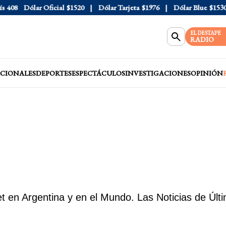
Dólar Oficial
$1520
Dólar Tarjeta
$1976
Dólar Blue
$1530
D
EL DESTAPE
RADIO
CIONALES
DEPORTES
ESPECTÁCULOS
INVESTIGACIONES
OPINIÓN
t en Argentina y en el Mundo. Las Noticias de Últ