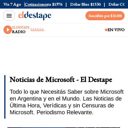
$1520
Vie 7 Ago
Dólar Tarjeta
Cotizaciones
$1976
Dólar Blue
$1530
Dólar CCL
$157
Suscribite por $10.000
EL DESTAPE
EN VIVO
RADIO
Noticias de Microsoft - El Destape
Todo lo que Necesitás Saber sobre Microsoft
en Argentina y en el Mundo. Las Noticias de
Última Hora, Verídicas y sin Censuras de
Microsoft. Periodismo Relevante.