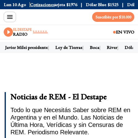
icial
Lun 10 Ago
$1520
Dólar Tarjeta
Cotizaciones
$1976
Dólar Blue
$1525
Dólar CC
Suscribite por $10.000
EL DESTAPE
EN VIVO
RADIO
Javier Milei presidente
Ley de Tierras
Boca
River
Dólar ho
Noticias de REM - El Destape
Todo lo que Necesitás Saber sobre REM en
Argentina y en el Mundo. Las Noticias de
Última Hora, Verídicas y sin Censuras de
REM. Periodismo Relevante.