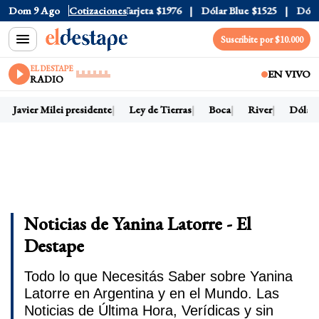
icial
Dom 9 Ago
$1520
Cotizaciones
Dólar Tarjeta
$1976
Dólar Blue
$1525
Dólar CC
Suscribite por $10.000
EL DESTAPE
EN VIVO
RADIO
Javier Milei presidente
Ley de Tierras
Boca
River
Dólar ho
Noticias de Yanina Latorre - El
Destape
Todo lo que Necesitás Saber sobre Yanina
Latorre en Argentina y en el Mundo. Las
Noticias de Última Hora, Verídicas y sin