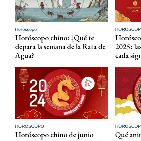
Horóscopo
HORÓSCOP
Horóscopo chino: ¿Qué te
Horósco
depara la semana de la Rata de
2025: la
Agua?
cada sig
HORÓSCOPO
HORÓSCOP
Horóscopo chino de junio
Qué anim