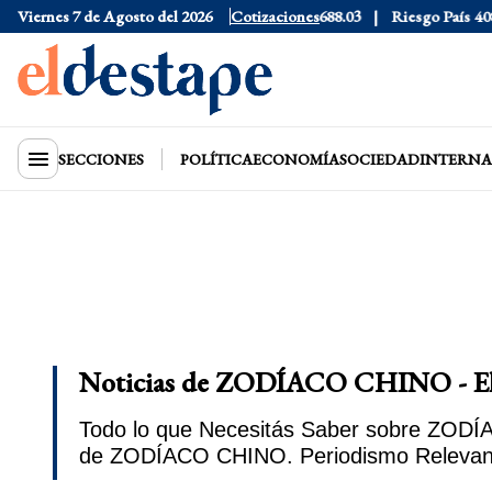
$1530
Viernes 7 de Agosto del 2026
Dólar CCL
$1577.3
Euro
Cotizaciones
$1688.03
Riesgo País
408
Dó
SECCIONES
POLÍTICA
ECONOMÍA
SOCIEDAD
INTERNA
Noticias de ZODÍACO CHINO - El
Todo lo que Necesitás Saber sobre ZODÍA
de ZODÍACO CHINO. Periodismo Relevan