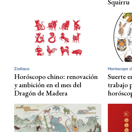
Squirru
Zodíaco
Horóscopo c
Horóscopo chino: renovación
Suerte e
y ambición en el mes del
trabajo p
Dragón de Madera
horósco