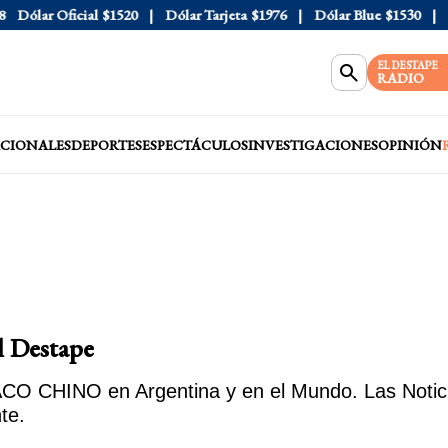
lar Oficial
$1520
Dólar Tarjeta
$1976
Dólar Blue
$1530
Dóla
EL DESTAPE
RADIO
CIONALES
DEPORTES
ESPECTÁCULOS
INVESTIGACIONES
OPINIÓN
 Destape
CO CHINO en Argentina y en el Mundo. Las Noticia
te.