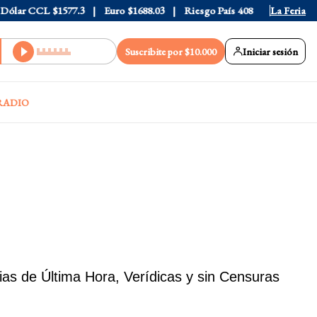
r CCL
$1577.3
Euro
$1688.03
Riesgo País
408
La Feria
Suscribite por $10.000
Iniciar sesión
RADIO
s de Última Hora, Verídicas y sin Censuras