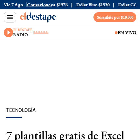
$1520
Vie 7 Ago
Dólar Tarjeta
Cotizaciones
$1976
Dólar Blue
$1530
Dólar CCL
$157
Suscribite por $10.000
EL DESTAPE
EN VIVO
RADIO
TECNOLOGÍA
7 plantillas gratis de Excel