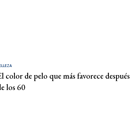
ELLEZA
El color de pelo que más favorece después
de los 60