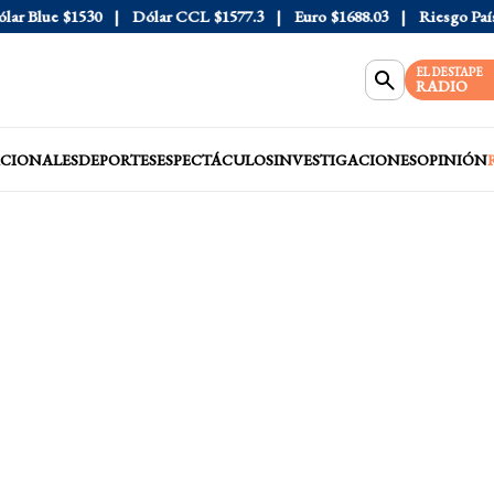
lue
$1530
Dólar CCL
$1577.3
Euro
$1688.03
Riesgo País
408
EL DESTAPE
RADIO
CIONALES
DEPORTES
ESPECTÁCULOS
INVESTIGACIONES
OPINIÓN