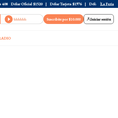
Dólar Oficial
$1520
Dólar Tarjeta
$1976
Dólar Blue
$1530
La Feria
D
Suscribite por $10.000
Iniciar sesión
RADIO