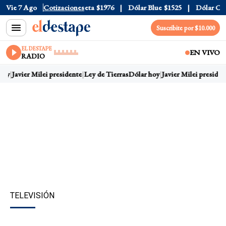
l
$1520
Vie 7 Ago
Dólar Tarjeta
Cotizaciones
$1976
Dólar Blue
$1525
Dólar CCL
$15
Suscribite por $10.000
EL DESTAPE
EN VIVO
RADIO
oy
Javier Milei presidente
Ley de Tierras
Dólar hoy
Javier Milei president
TELEVISIÓN