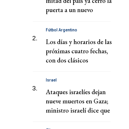
mitad del país ya cerró la
puerta a un nuevo
mandato
Fútbol Argentino
2.
Los días y horarios de las
próximas cuatro fechas,
con dos clásicos
Israel
3.
Ataques israelíes dejan
nueve muertos en Gaza;
ministro israelí dice que
no hay acuerdo para
frenar ataques