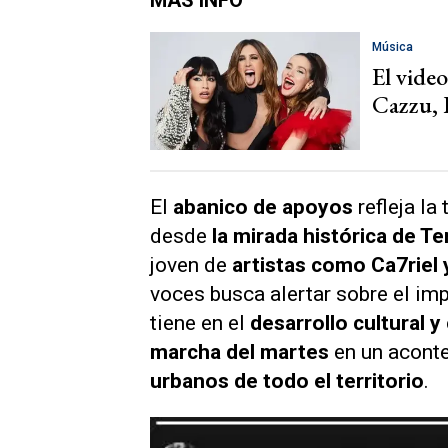
MÁS INFO
Música
El video
Cazzu, 
El
abanico de apoyos
refleja l
desde
la mirada histórica de T
joven de
artistas como Ca7rie
voces busca alertar sobre el im
tiene en el
desarrollo cultural y
marcha del martes
en un acont
urbanos de todo el territorio
.