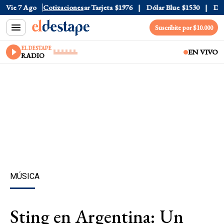
r Oficial
Vie 7 Ago
$1520
Cotizaciones
Dólar Tarjeta
$1976
Dólar Blue
$1530
Dólar
Suscribite por $10.000
EL DESTAPE
EN VIVO
RADIO
MÚSICA
Sting en Argentina: Un