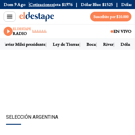
cial
Dom 9 Ago
$1520
Dólar Tarjeta
Cotizaciones
$1976
Dólar Blue
$1525
Dólar CCL
Suscribite por $10.000
EL DESTAPE
EN VIVO
RADIO
Javier Milei presidente
Ley de Tierras
Boca
River
Dólar ho
SELECCIÓN ARGENTINA