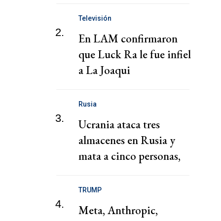
Televisión
2.
En LAM confirmaron
que Luck Ra le fue infiel
a La Joaqui
Rusia
3.
Ucrania ataca tres
almacenes en Rusia y
mata a cinco personas,
según las autoridades
locales
TRUMP
4.
Meta, Anthropic,