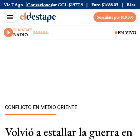
ar Blue
Vie 7 Ago
$1530
Cotizaciones
Dólar CCL
$1577.3
Euro
$1688.03
Riesgo País
Suscribite por $10.000
EL DESTAPE
EN VIVO
RADIO
CONFLICTO EN MEDIO ORIENTE
Volvió a estallar la guerra en