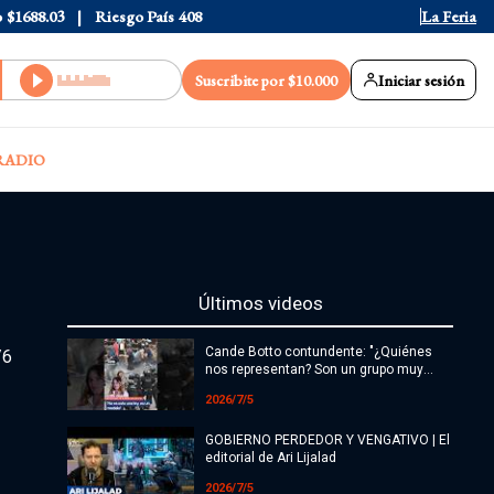
o
$1688.03
Riesgo País
408
La Feria
Suscribite por $10.000
Iniciar sesión
RADIO
Últimos videos
Cande Botto contundente: "¿Quiénes
/6
nos representan? Son un grupo muy
chiquito de propietarios"
2026/7/5
GOBIERNO PERDEDOR Y VENGATIVO | El
editorial de Ari Lijalad
2026/7/5