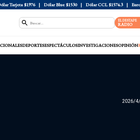
ólar Tarjeta
$1976
Dólar Blue
$1530
Dólar CCL
$1574.3
Eur
EL DESTAPE
RADIO
CIONALES
DEPORTES
ESPECTÁCULOS
INVESTIGACIONES
OPINIÓN
2026/4