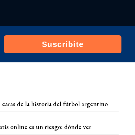
TIERRAS | ¿Qué está pasando?
2026/7/5
Mientras sea lejos del Estado... | Bullrich
ya encontró un nuevo desafío
2026/7/5
Suscribite
🚨 ¡¡MILEI SE LA PEGÓ FEO!! SIGUE EN
CAÍDA Y PERDIENDO LA BATALLA
CULTURAL | El Pase con Nico Lantos
2026/7/4
aras de la historia del fútbol argentino
atis online es un riesgo: dónde ver