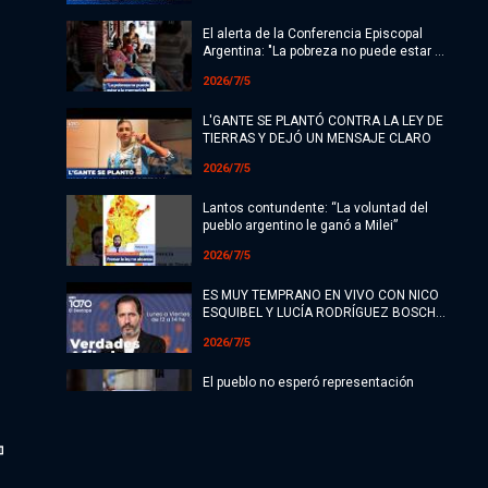
El alerta de la Conferencia Episcopal
Argentina: "La pobreza no puede estar a
la merced de índices"
2026/7/5
L'GANTE SE PLANTÓ CONTRA LA LEY DE
TIERRAS Y DEJÓ UN MENSAJE CLARO
2026/7/5
Lantos contundente: “La voluntad del
pueblo argentino le ganó a Milei”
2026/7/5
ES MUY TEMPRANO EN VIVO CON NICO
ESQUIBEL Y LUCÍA RODRÍGUEZ BOSCH |
El Destape
2026/7/5
El pueblo no esperó representación
política y se organizó para frenar la ley
2026/7/5
😭 EL LLANTO LIBERTARIO INUNDA LAS
REDES CON LA CAÍDA DE LA LEY DE