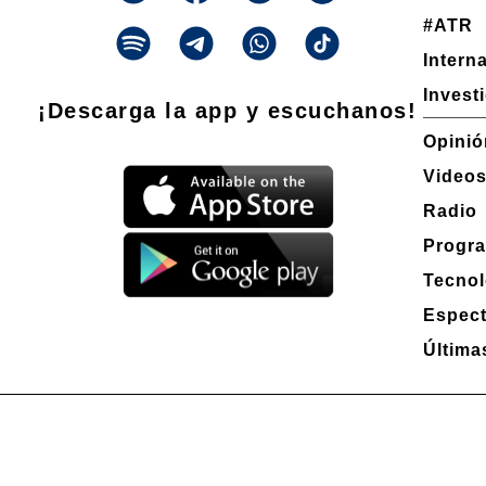
#ATR
Intern
Invest
¡Descarga la app y escuchanos!
Opinió
Video
Radio
Progr
Tecnol
Espec
Última
Propietario: Producciones La Ñata S.A. CUIT 30-71490926-2
Dirección Nacional de Derecho de Autor -
EN TRÁMITE
Edición 