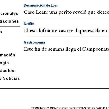
Desaparición de Loan
Caso Loan: una perito reveló que detect
acionales
igaciones
Netflix
El escalofriante caso real que escala en 
n
s
Gastronomía
Este fin de semana llega el Campeonat
amación
ogía
táculos
s Noticias
Nº - 4293
- 07/08/2026
TERMINOS Y CONDICIONES
POLITICAS DE PRIVACIDA