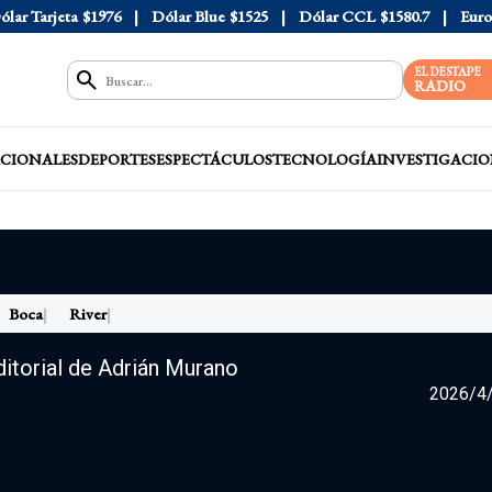
ólar Tarjeta
$1976
Dólar Blue
$1525
Dólar CCL
$1580.7
Euro
EL DESTAPE
RADIO
CIONALES
DEPORTES
ESPECTÁCULOS
TECNOLOGÍA
INVESTIGACIO
Boca
River
orial de Adrián Murano
2026/4