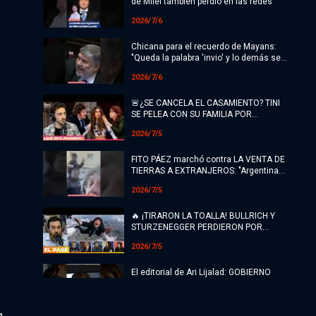
de Milei también perdió en las redes
2026/7/6
Chicana para el recuerdo de Mayans:
"Queda la palabra 'invio' y lo demás se
perdió"
2026/7/6
🚨¿SE CANCELA EL CASAMIENTO? TINI
SE PELEA CON SU FAMILIA POR
DEFENDER LA PATRIA | ¿Qué está
2026/7/5
pasando?
FITO PÁEZ marchó contra LA VENTA DE
TIERRAS A EXTRANJEROS: "Argentina
no se vende, man"
2026/7/5
🔥 ¡TIRARON LA TOALLA! BULLRICH Y
STURZENEGGER PERDIERON POR
PALIZA | El Pase con Nico Lantos
2026/7/5
El editorial de Ari Lijalad: GOBIERNO
PERDEDOR Y VENGATIVO
2026/7/5