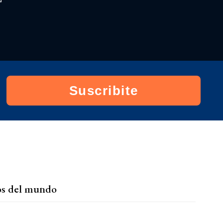
💥 ¡RIDÍCULOS! PERDIERON en el
SENADO y se DESQUITARON con la
GENTE de AFUERA
2026/7/5
La dura derrota que el Gobierno intenta
presentar como una victoria
2026/7/5
Suscribite
💢 LA PATRIA NO SE VENDIÓ: LA PEOR
SEMANA DE STURZENEGGER | FIN. con
Gera Delelisi EN VIVO
2026/7/5
ios del mundo