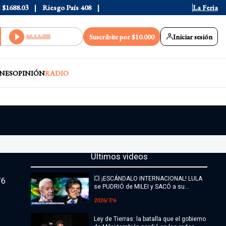
$1688.03
Riesgo País
408
La Feria
Suscribite por $10.000
Iniciar sesión
NES
OPINIÓN
RADIO
Últimos videos
💥 ¡ESCÁNDALO INTERNACIONAL! LULA
/6
se PUDRIÓ de MILEI y SACÓ a su
EMBAJADOR en ARGENTINA
2026/7/6
Ley de Tierras: la batalla que el gobierno