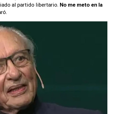
liado al partido
libertario
.
No me meto en la
aró.