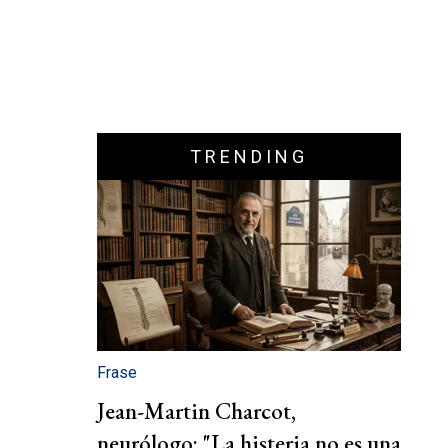
TRENDING
Frase
Jean-Martin Charcot,
neurólogo: "La histeria no es una