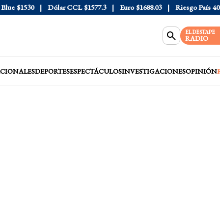
$1530
Dólar CCL
$1577.3
Euro
$1688.03
Riesgo País
408
Dó
EL DESTAPE
RADIO
CIONALES
DEPORTES
ESPECTÁCULOS
INVESTIGACIONES
OPINIÓN