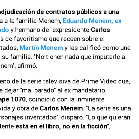
adjudicación de contratos públicos a una
a a la familia Menem,
Eduardo Menem, ex
ado
y hermano del expresidente
Carlos
s de favoritismo que recaen sobre el
utados,
Martín Menem
y las calificó como una
 su familia. "No tienen nada que imputarle a
enem", afirmó.
eno de la serie televisiva de
Prime Video
que,
de dejar "mal parado" al ex mandatario.
tape 1070
, coincidió con la inminente
 vida y obra de
Carlos Menem
. "La serie es una
ersonajes inventados", disparó. "Lo que quieran
idente
está en el libro, no en la ficción"
,