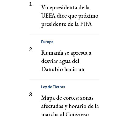
1.
Vicepresidenta de la
UEFA dice que próximo
presidente de la FIFA
debe ser un "guardián
del deporte"
Europa
2.
Rumanía se apresta a
desviar agua del
Danubio hacia un
reactor nuclear ante
inminente parada
Ley de Tierras
3.
Mapa de cortes: zonas
afectadas y horario de la
marcha al Congreso