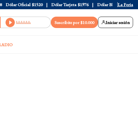
lar Oficial
$1520
Dólar Tarjeta
$1976
Dólar Blue
$1530
La Feria
Dól
Suscribite por $10.000
Iniciar sesión
RADIO