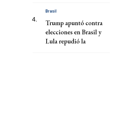
grata a Georgieva
Brasil
4.
Trump apuntó contra
elecciones en Brasil y
Lula repudió la
intervención