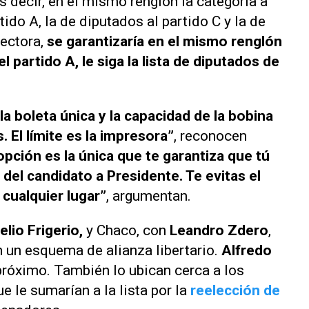
s decir, en el mismo renglón la categoría a
ido A, la de diputados al partido C y la de
lectora,
se garantizaría en el mismo renglón
l partido A, le siga la lista de diputados de
la boleta única y la capacidad de la bobina
 El límite es la impresora”
, reconocen
pción es la única que te garantiza que tú
 del candidato a Presidente. Te evitas el
 cualquier lugar”
, argumentan.
lio Frigerio,
y Chaco, con
Leandro Zdero
,
 un esquema de alianza libertario.
Alfredo
próximo. También lo ubican cerca a los
 le sumarían a la lista por la
reelección de