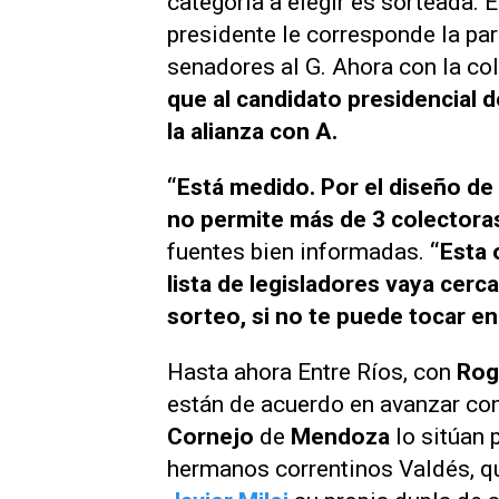
categoría a elegir es sorteada. E
presidente le corresponde la part
senadores al G. Ahora con la co
que al candidato presidencial de
la alianza con A.
“Está medido. Por el diseño de 
no permite más de 3 colectoras.
fuentes bien informadas.
“Esta o
lista de legisladores vaya cerca
sorteo, si no te puede tocar en
Hasta ahora Entre Ríos, con
Roge
están de acuerdo en avanzar con
Cornejo
de
Mendoza
lo sitúan 
hermanos correntinos Valdés, que