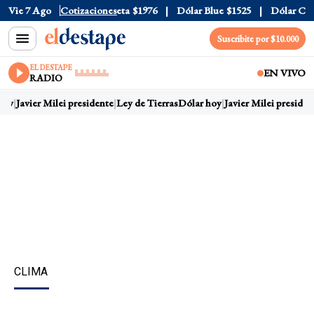
l
$1520
Vie 7 Ago
Dólar Tarjeta
Cotizaciones
$1976
Dólar Blue
$1525
Dólar CCL
$1
Suscribite por $10.000
EL DESTAPE
EN VIVO
RADIO
oy
Javier Milei presidente
Ley de Tierras
Dólar hoy
Javier Milei president
CLIMA