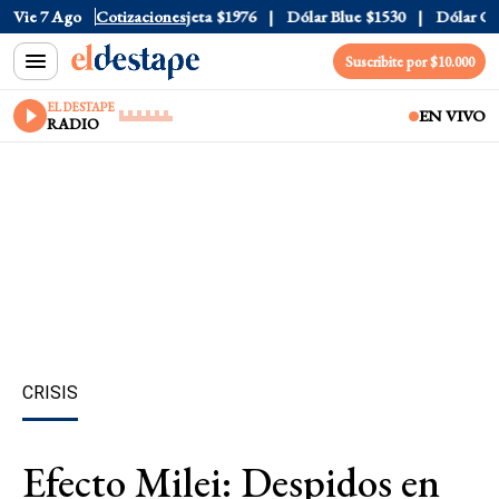
al
Vie 7 Ago
$1520
Dólar Tarjeta
Cotizaciones
$1976
Dólar Blue
$1530
Dólar CCL
$1
Suscribite por $10.000
EL DESTAPE
EN VIVO
RADIO
CRISIS
Efecto Milei: Despidos en