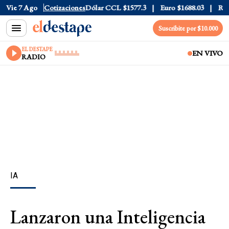
Dólar Blue
Vie 7 Ago
$1530
Cotizaciones
Dólar CCL
$1577.3
Euro
$1688.03
Riesgo 
Suscribite por $10.000
EL DESTAPE
EN VIVO
RADIO
IA
Lanzaron una Inteligencia