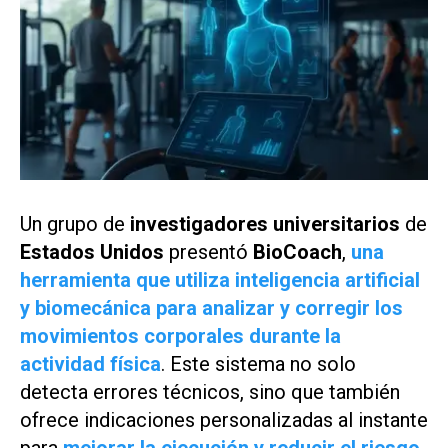
Un grupo de
investigadores universitarios
de
Estados Unidos
presentó
BioCoach
,
una
herramienta que utiliza inteligencia artificial
y biomecánica para analizar y corregir los
movimientos corporales durante la
actividad física
. Este sistema no solo
detecta errores técnicos, sino que también
ofrece indicaciones personalizadas al instante
para
mejorar la ejecución y reducir el riesgo