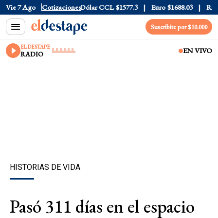
Dólar Blue
Vie 7 Ago
$1530
Cotizaciones
Dólar CCL
$1577.3
Euro
$1688.03
Riesgo P
Suscribite por $10.000
EL DESTAPE
EN VIVO
RADIO
HISTORIAS DE VIDA
Pasó 311 días en el espacio