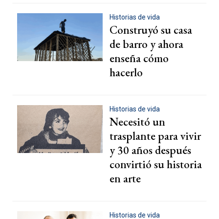
Historias de vida
Política
Construyó su casa
Economía
de barro y ahora
enseña cómo
Sociedad
hacerlo
Deportes
Cultura
Historias de vida
Necesitó un
#ATR
trasplante para vivir
Internacionales
y 30 años después
Investigaciones
convirtió su historia
en arte
Opinión
Videos
Historias de vida