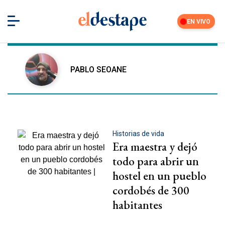
EN VIVO
PABLO SEOANE
Iniciar sesión
La Feria
Historias de vida
Nuestra comunidad de suscriptores
Era maestra y dejó
Suscribite por
todo para abrir un
$10000
$15000
Más opciones
hostel en un pueblo
cordobés de 300
habitantes
Secciones editoriales