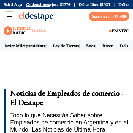
ial
Sab 8 Ago
$1520
Dólar Tarjeta
Cotizaciones
$1976
Dólar Blue
$1525
Dólar CCL
$
Suscribite por $10.000
EL DESTAPE
EN VIVO
RADIO
Javier Milei presidente
Ley de Tierras
Boca
River
Dólar ho
Noticias de Empleados de comercio -
El Destape
Todo lo que Necesitás Saber sobre
Empleados de comercio en Argentina y en el
Mundo. Las Noticias de Última Hora,