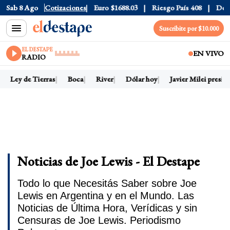
Dólar CCL
Sab 8 Ago
$1580.7
Cotizaciones
Euro
$1688.03
Riesgo País
408
Dólar Ofi
Suscribite por $10.000
EL DESTAPE
EN VIVO
RADIO
Ley de Tierras
Boca
River
Dólar hoy
Javier Milei presiden
Noticias de Joe Lewis - El Destape
Todo lo que Necesitás Saber sobre Joe
Lewis en Argentina y en el Mundo. Las
Noticias de Última Hora, Verídicas y sin
Censuras de Joe Lewis. Periodismo