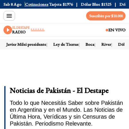
icial
Sab 8 Ago
$1520
Cotizaciones
Dólar Tarjeta
$1976
Dólar Blue
$1525
Dólar CC
Suscribite por $10.000
EL DESTAPE
EN VIVO
RADIO
Javier Milei presidente
Ley de Tierras
Boca
River
Dólar h
Noticias de Pakistán - El Destape
Todo lo que Necesitás Saber sobre Pakistán
en Argentina y en el Mundo. Las Noticias de
Última Hora, Verídicas y sin Censuras de
Pakistán. Periodismo Relevante.