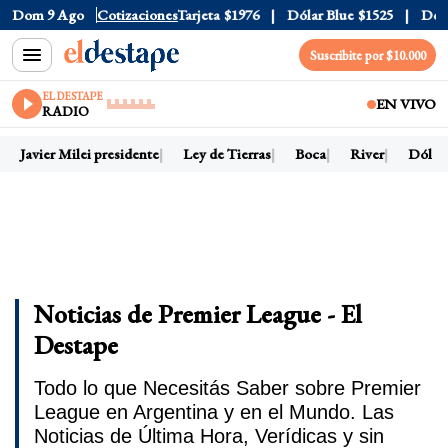
ficial
Dom 9 Ago
$1520
Cotizaciones
Dólar Tarjeta
$1976
Dólar Blue
$1525
Dólar C
Suscribite por $10.000
EL DESTAPE
EN VIVO
RADIO
Javier Milei presidente
Ley de Tierras
Boca
River
Dólar ho
Noticias de Premier League - El
Destape
Todo lo que Necesitás Saber sobre Premier
League en Argentina y en el Mundo. Las
Noticias de Última Hora, Verídicas y sin