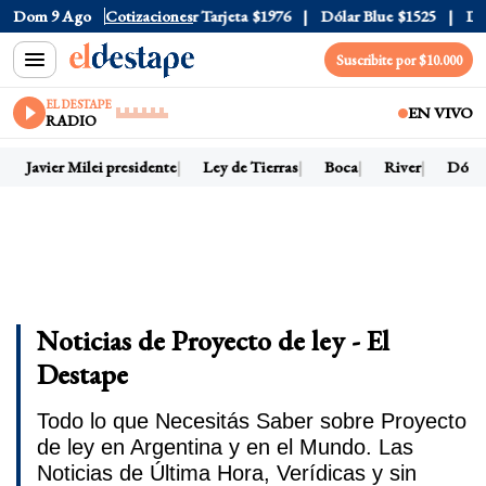
 Oficial
Dom 9 Ago
$1520
Cotizaciones
Dólar Tarjeta
$1976
Dólar Blue
$1525
Dólar 
Suscribite por $10.000
EL DESTAPE
EN VIVO
RADIO
Javier Milei presidente
Ley de Tierras
Boca
River
Dólar h
Noticias de Proyecto de ley - El
Destape
Todo lo que Necesitás Saber sobre Proyecto
de ley en Argentina y en el Mundo. Las
Noticias de Última Hora, Verídicas y sin