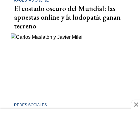
APUESTAS ONLINE
El costado oscuro del Mundial: las
apuestas online y la ludopatía ganan
terreno
REDES SOCIALES
Carlos Maslatón reveló la
desconocida mentira de Milei a los
argentinos: "Jamás"