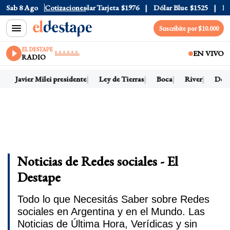
r Oficial
Sab 8 Ago
$1520
Cotizaciones
Dólar Tarjeta
$1976
Dólar Blue
$1525
Dólar 
Suscribite por $10.000
EL DESTAPE
EN VIVO
RADIO
Javier Milei presidente
Ley de Tierras
Boca
River
Dólar 
Noticias de Redes sociales - El
Destape
Todo lo que Necesitás Saber sobre Redes
sociales en Argentina y en el Mundo. Las
Noticias de Última Hora, Verídicas y sin