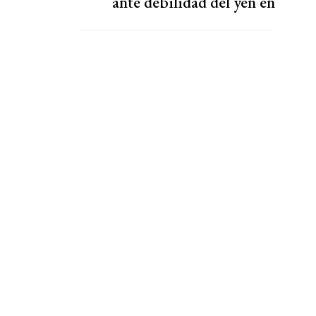
ante debilidad del yen en
una batalla histórica