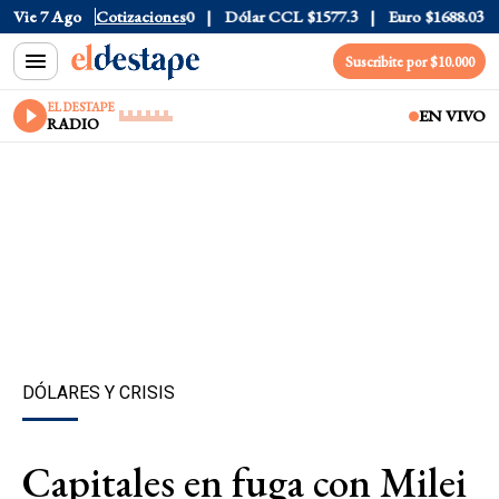
76
Vie 7 Ago
Dólar Blue
Cotizaciones
$1530
Dólar CCL
$1577.3
Euro
$1688.03
Ri
Suscribite por $10.000
EL DESTAPE
EN VIVO
RADIO
DÓLARES Y CRISIS
Capitales en fuga con Milei