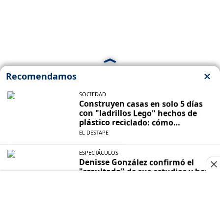
BELLEZA
La rutina de Jennifer Aniston (57) para
mantenerse en forma