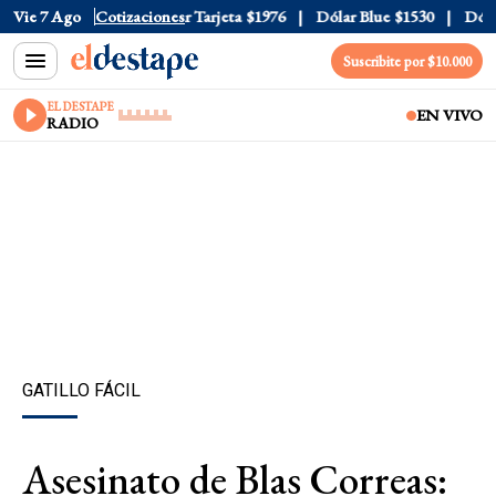
Oficial
Vie 7 Ago
$1520
Cotizaciones
Dólar Tarjeta
$1976
Dólar Blue
$1530
Dólar C
Suscribite por $10.000
EL DESTAPE
EN VIVO
RADIO
GATILLO FÁCIL
Asesinato de Blas Correas: