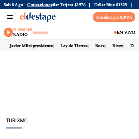
ar Oficial
Sab 8 Ago
$1520
Cotizaciones
Dólar Tarjeta
$1976
Dólar Blue
$1525
Dólar
Suscribite por $10.000
EL DESTAPE
EN VIVO
RADIO
Javier Milei presidente
Ley de Tierras
Boca
River
Dólar 
TURISMO