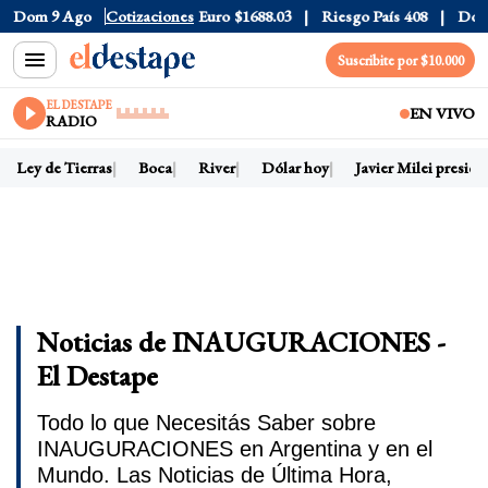
Dólar CCL
Dom 9 Ago
$1580.7
Cotizaciones
Euro
$1688.03
Riesgo País
408
Dólar Ofi
Suscribite por $10.000
EL DESTAPE
EN VIVO
RADIO
Ley de Tierras
Boca
River
Dólar hoy
Javier Milei president
Noticias de INAUGURACIONES -
El Destape
Todo lo que Necesitás Saber sobre
INAUGURACIONES en Argentina y en el
Mundo. Las Noticias de Última Hora,