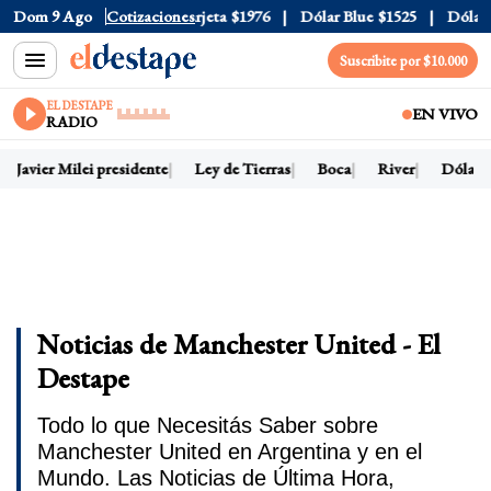
cial
Dom 9 Ago
$1520
Dólar Tarjeta
Cotizaciones
$1976
Dólar Blue
$1525
Dólar CCL
Suscribite por $10.000
EL DESTAPE
EN VIVO
RADIO
Javier Milei presidente
Ley de Tierras
Boca
River
Dólar ho
Noticias de Manchester United - El
Destape
Todo lo que Necesitás Saber sobre
Manchester United en Argentina y en el
Mundo. Las Noticias de Última Hora,