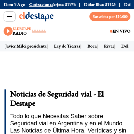
icial
Dom 9 Ago
$1520
Dólar Tarjeta
Cotizaciones
$1976
Dólar Blue
$1525
Dólar CC
Suscribite por $10.000
EL DESTAPE
EN VIVO
RADIO
Javier Milei presidente
Ley de Tierras
Boca
River
Dólar ho
Noticias de Seguridad vial - El
Destape
Todo lo que Necesitás Saber sobre
Seguridad vial en Argentina y en el Mundo.
Las Noticias de Última Hora, Verídicas y sin