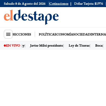
Sabado 8 de Agosto del 2026
Dólar Oficial
Cotizaciones
$1520
Dólar Tarjeta
$1976
D
SECCIONES
POLÍTICA
ECONOMÍA
SOCIEDAD
INTERNA
Dólar hoy
Javier Milei presidente
Ley de Tierras
Boca
EN VIVO