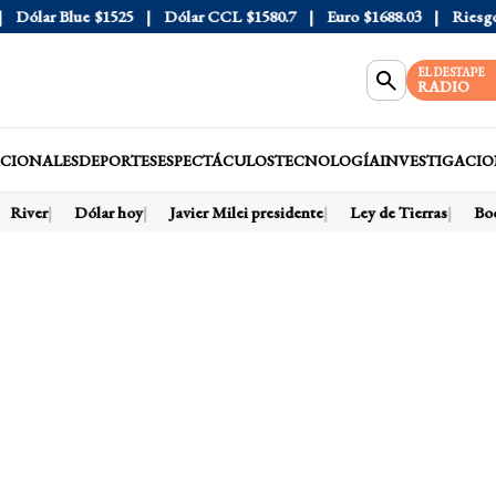
ólar Blue
$1525
Dólar CCL
$1580.7
Euro
$1688.03
Riesgo Paí
EL DESTAPE
RADIO
CIONALES
DEPORTES
ESPECTÁCULOS
TECNOLOGÍA
INVESTIGACIO
River
Dólar hoy
Javier Milei presidente
Ley de Tierras
Boca