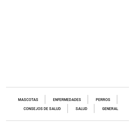
MASCOTAS
ENFERMEDADES
PERROS
CONSEJOS DE SALUD
SALUD
GENERAL