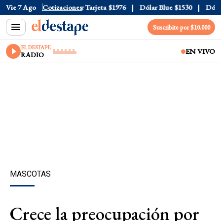
Oficial
Vie 7 Ago
$1520
Cotizaciones
Dólar Tarjeta
$1976
Dólar Blue
$1530
Dólar C
Suscribite por $10.000
EL DESTAPE
EN VIVO
RADIO
MASCOTAS
Crece la preocupación por