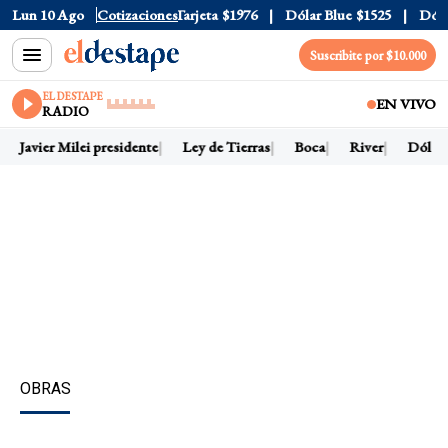
ficial
Lun 10 Ago
$1520
Cotizaciones
Dólar Tarjeta
$1976
Dólar Blue
$1525
Dólar C
Suscribite por $10.000
EL DESTAPE
EN VIVO
RADIO
Javier Milei presidente
Ley de Tierras
Boca
River
Dólar ho
OBRAS