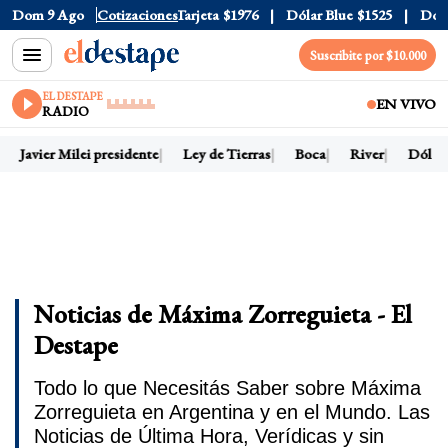
ficial
Dom 9 Ago
$1520
Cotizaciones
Dólar Tarjeta
$1976
Dólar Blue
$1525
Dólar CC
Suscribite por $10.000
EL DESTAPE
EN VIVO
RADIO
Javier Milei presidente
Ley de Tierras
Boca
River
Dólar ho
Noticias de Máxima Zorreguieta - El
Destape
Todo lo que Necesitás Saber sobre Máxima
Zorreguieta en Argentina y en el Mundo. Las
Noticias de Última Hora, Verídicas y sin