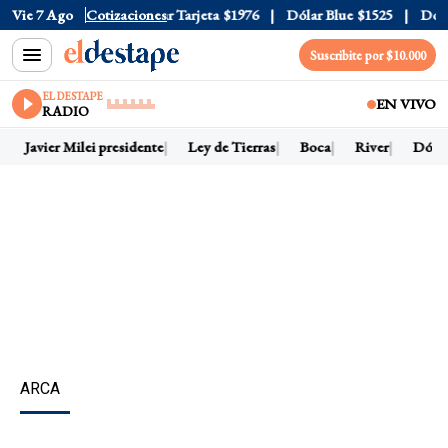
Oficial
Vie 7 Ago
$1520
Cotizaciones
Dólar Tarjeta
$1976
Dólar Blue
$1525
Dólar C
Suscribite por $10.000
EL DESTAPE
EN VIVO
RADIO
Javier Milei presidente
Ley de Tierras
Boca
River
Dólar h
ARCA