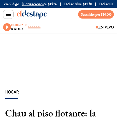
$1520
Vie 7 Ago
Dólar Tarjeta
Cotizaciones
$1976
Dólar Blue
$1530
Dólar CCL
$15
Suscribite por $10.000
EL DESTAPE
EN VIVO
RADIO
HOGAR
Chau al piso flotante: la