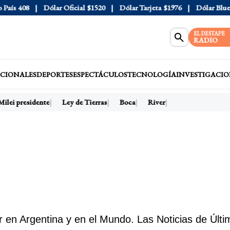
8
Dólar Oficial
$1520
Dólar Tarjeta
$1976
Dólar Blue
$1525
EL DESTAPE
RADIO
CIONALES
DEPORTES
ESPECTÁCULOS
TECNOLOGÍA
INVESTIGACIO
ei presidente
Ley de Tierras
Boca
River
 en Argentina y en el Mundo. Las Noticias de Últi