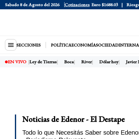
 Blue
Sabado 8 de Agosto del 2026
$1525
Dólar CCL
$1580.7
Cotizaciones
Euro
$1688.03
Riesgo País
40
SECCIONES
POLÍTICA
ECONOMÍA
SOCIEDAD
INTERNA
residente
Ley de Tierras
Boca
River
Dólar hoy
Javier Mil
EN VIVO
Noticias de Edenor - El Destape
Todo lo que Necesitás Saber sobre Edenor