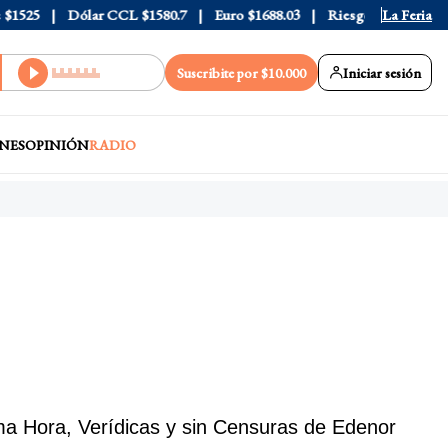
Dólar CCL
$1580.7
Euro
$1688.03
Riesgo País
408
La Feria
Suscribite por $10.000
Iniciar sesión
NES
OPINIÓN
RADIO
ma Hora, Verídicas y sin Censuras de Edenor