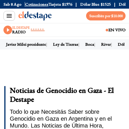
ial
Sab 8 Ago
$1520
Dólar Tarjeta
Cotizaciones
$1976
Dólar Blue
$1525
Dólar CCL
$
Suscribite por $10.000
EL DESTAPE
EN VIVO
RADIO
Javier Milei presidente
Ley de Tierras
Boca
River
Dólar ho
Noticias de Genocidio en Gaza - El
Destape
Todo lo que Necesitás Saber sobre
Genocidio en Gaza en Argentina y en el
Mundo. Las Noticias de Última Hora,