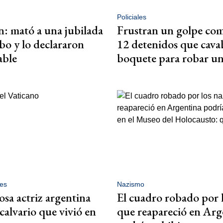
Policiales
: mató a una jubilada
Frustran un golpe co
bo y lo declararon
12 detenidos que cav
able
boquete para robar u
es
Nazismo
sa actriz argentina
El cuadro robado por l
calvario que vivió en
que reapareció en Arg