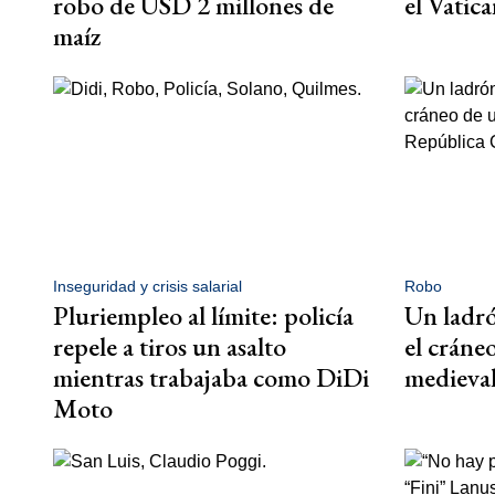
robo de USD 2 millones de
el Vatic
maíz
Inseguridad y crisis salarial
Robo
Pluriempleo al límite: policía
Un ladró
repele a tiros un asalto
el cráne
mientras trabajaba como DiDi
medieva
Moto